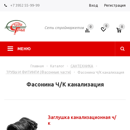
+7 3952 55-99-99
Вход
Регистрация
0
0
0
Сеть строймаркетов
МЕНЮ
Главная
-
Каталог
-
САНТЕХНИКА
-
ТРУБЫ И ФИТИНГИ (Фасонные части)
-
Фасонина Ч/К канализация
Фасонина Ч/К канализация
Заглушка канализационная ч/
к