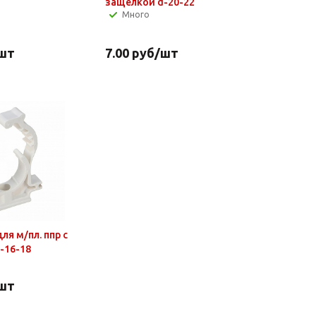
защелкой d-20-22
Много
шт
7.00
руб
/шт
ля м/пл. ппр с
-16-18
шт