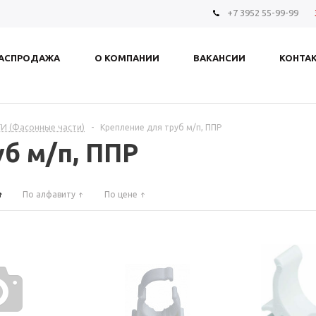
+7 3952 55-99-99
АСПРОДАЖА
О КОМПАНИИ
ВАКАНСИИ
КОНТА
И (Фасонные части)
-
Крепление для труб м/п, ППР
б м/п, ППР
По алфавиту
По цене