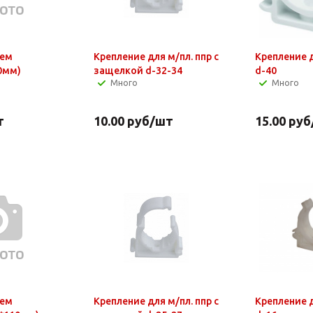
лем
Крепление для м/пл. ппр с
Крепление д
0мм)
защелкой d-32-34
d-40
Много
Много
т
10.00
руб
/шт
15.00
руб
лем
Крепление для м/пл. ппр с
Крепление д