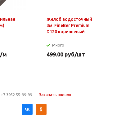
фильная
Желоб водосточный
Чайник э
м)
3м. FineBer Premium
1,8л, 150
D120 коричневый
нагр.элем
нерж.стал
Много
Много
/м
499.00
руб
/шт
649.90
р
+7 3952 55-99-99
Заказать звонок