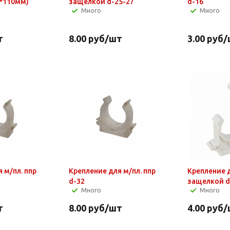
*110мм)
защелкой d-25-27
d-16
Много
Много
т
8.00
руб
/шт
3.00
руб
/
 м/пл. ппр
Крепление для м/пл. ппр
Крепление д
d-32
защелкой d
Много
Много
т
8.00
руб
/шт
4.00
руб
/