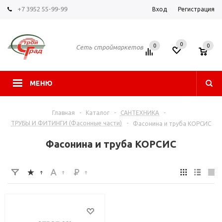
+7 3952 55-99-99
Вход
Регистрация
0
0
0
Сеть строймаркетов
МЕНЮ
Главная
-
Каталог
-
САНТЕХНИКА
-
ТРУБЫ И ФИТИНГИ (Фасонные части)
-
Фасонина и труба КОРСИС
Фасонина и труба КОРСИС