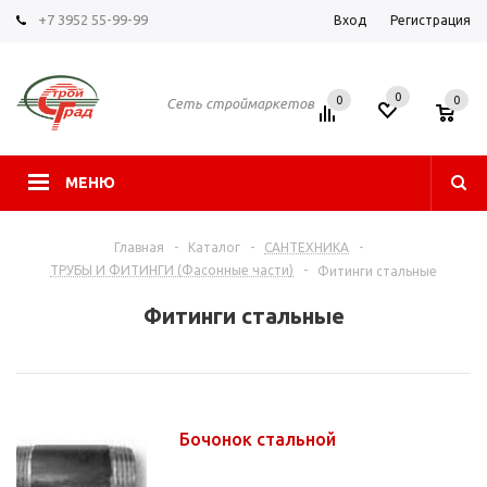
+7 3952 55-99-99
Вход
Регистрация
0
0
0
Сеть строймаркетов
МЕНЮ
Главная
-
Каталог
-
САНТЕХНИКА
-
ТРУБЫ И ФИТИНГИ (Фасонные части)
-
Фитинги стальные
Фитинги стальные
Бочонок стальной