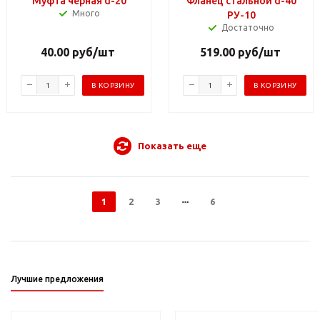
Муфта черная d-20
Фланец стальной d-40
Много
РУ-10
Достаточно
40.00
руб
/шт
519.00
руб
/шт
В КОРЗИНУ
В КОРЗИНУ
Показать еще
1
2
3
6
Лучшие предложения