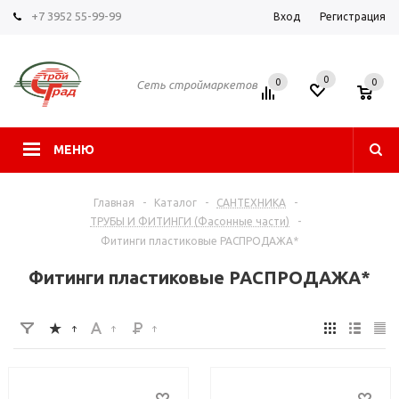
+7 3952 55-99-99
Вход
Регистрация
0
0
0
Сеть строймаркетов
МЕНЮ
Главная
-
Каталог
-
САНТЕХНИКА
-
ТРУБЫ И ФИТИНГИ (Фасонные части)
-
Фитинги пластиковые РАСПРОДАЖА*
Фитинги пластиковые РАСПРОДАЖА*