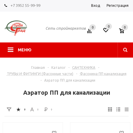
+7 3952 55-99-99
Вход
Регистрация
0
0
0
Сеть строймаркетов
МЕНЮ
Главная
-
Каталог
-
САНТЕХНИКА
-
ТРУБЫ И ФИТИНГИ (Фасонные части)
-
Фасонина ПП канализация
-
Аэратор ПП для канализации
Аэратор ПП для канализации