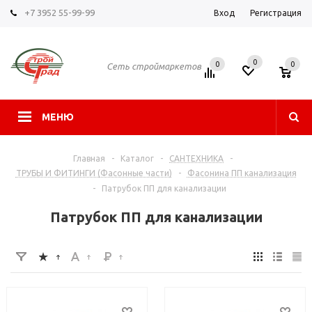
+7 3952 55-99-99
Вход
Регистрация
0
0
0
Сеть строймаркетов
МЕНЮ
Главная
-
Каталог
-
САНТЕХНИКА
-
ТРУБЫ И ФИТИНГИ (Фасонные части)
-
Фасонина ПП канализация
-
Патрубок ПП для канализации
Патрубок ПП для канализации